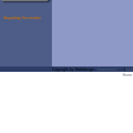
Dogsitting Verzeichnis
- [
Copyright by Webdesign -
Impressum
-
Dogs
Home